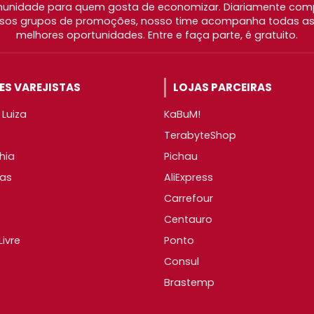
nidade para quem gosta de economizar. Diariamente com
os grupos de promoções, nosso time acompanha todas as l
melhores oportunidades. Entre e faça parte, é gratuito.
S VAREJISTAS
LOJAS PARCEIRAS
Luiza
KaBuM!
TerabyteShop
hia
Pichau
as
AliExpress
Carrefour
Centauro
ivre
Ponto
Consul
Brastemp