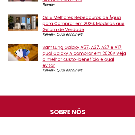
Review
Os 5 Melhores Bebedouros de Água
para Comprar em 2026: Modelos que
Gelam de Verdade
Review
,
Qual escolher?
Samsung Galaxy A57, A37, A27 e A17:
qual Galaxy A comprar em 2026? Veja
o melhor custo-benefício e qual
evitar
Review
,
Qual escolher?
SOBRE NÓS
O Promotop é uma comunidade para quem gosta de
economizar. Diariamente compartilhando promoções,
descontos e bugs em nossos grupos de promoções,