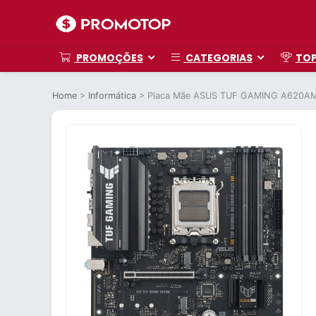
PROMOÇÕES
CATEGORIAS
TO
Home
>
Informática
>
Placa Mãe ASUS TUF GAMING A620A