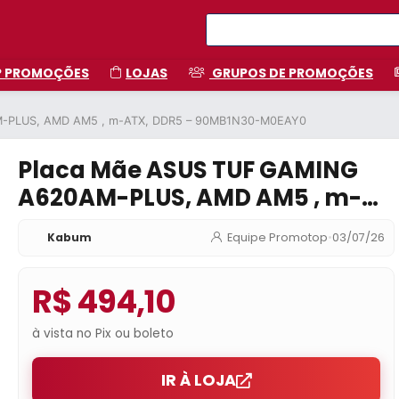
P PROMOÇÕES
LOJAS
GRUPOS DE PROMOÇÕES
M-PLUS, AMD AM5 , m-ATX, DDR5 – 90MB1N30-M0EAY0
Placa Mãe ASUS TUF GAMING
A620AM-PLUS, AMD AM5 , m-
ATX, DDR5 – 90MB1N30-M0EAY0
Kabum
Equipe Promotop
•
03/07/26
R$ 494,10
à vista no Pix ou boleto
IR À LOJA