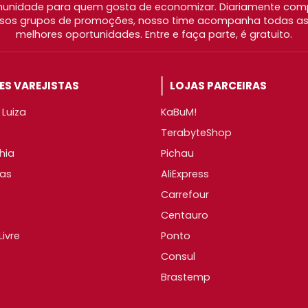
nidade para quem gosta de economizar. Diariamente com
os grupos de promoções, nosso time acompanha todas as l
melhores oportunidades. Entre e faça parte, é gratuito.
S VAREJISTAS
LOJAS PARCEIRAS
Luiza
KaBuM!
TerabyteShop
hia
Pichau
as
AliExpress
Carrefour
Centauro
ivre
Ponto
Consul
Brastemp