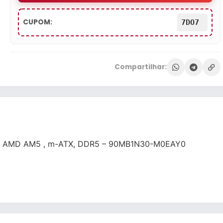
CUPOM:
7DO7
Compartilhar:
 AMD AM5 , m-ATX, DDR5 – 90MB1N30-M0EAY0