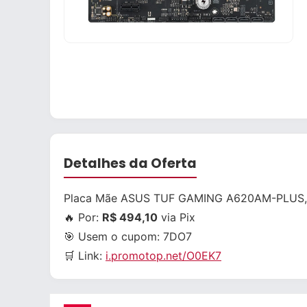
Detalhes da Oferta
Placa Mãe ASUS TUF GAMING A620AM-PLUS,
🔥 Por:
R$ 494,10
via Pix
🎯 Usem o cupom:
7DO7
🛒 Link:
i.promotop.net/O0EK7