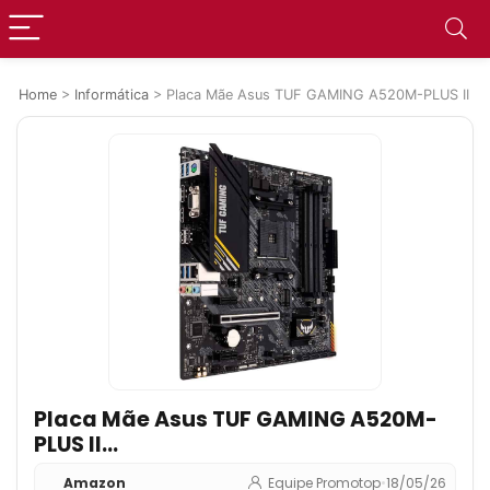
Home
>
Informática
>
Placa Mãe Asus TUF GAMING A520M-PLUS II (A
Placa Mãe Asus TUF GAMING A520M-
PLUS II
(AM4/4xDDR4/HDMI/DisplayPort/D-
Amazon
Equipe Promotop
•
18/05/26