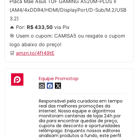
Placa Mãe Asus TUF GAMING A520M-PLUS II
(AM4/4xDDR4/HDMI/DisplayPort/D-Sub/M.2/USB
3.2)
🔥 Por:
R$ 433,50
via Pix
🎯 Usem o cupom:
CAMISA5
ou resgate o cupom
logo abaixo do preço!
🛒
amzn.to/4ft49tE
Equipe Promotop
Responsável pela curadoria em tempo
real das melhores promoções da
internet. Nossa equipe e algoritmos
monitoram centenas de lojas 24h por
dia para encontrar quedas de preço,
cupons de desconto e oportunidades
relâmpago. Enquanto nossos editores
analisam produtos a fundo, este perfil