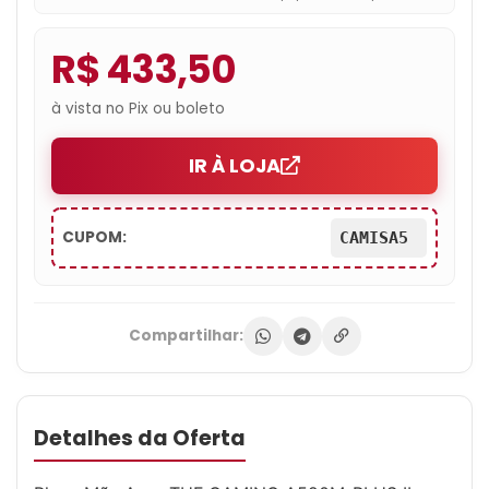
Sub/M.2/USB 3.2)
R$ 433,50
à vista no Pix ou boleto
IR À LOJA
CUPOM:
CAMISA5
Compartilhar:
Detalhes da Oferta