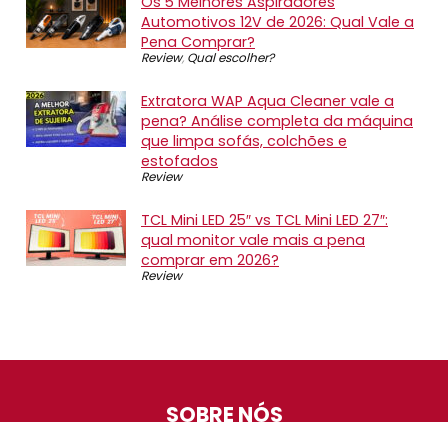
Os 5 Melhores Aspiradores
Automotivos 12V de 2026: Qual Vale a
Pena Comprar?
Review
,
Qual escolher?
Extratora WAP Aqua Cleaner vale a
pena? Análise completa da máquina
que limpa sofás, colchões e
estofados
Review
TCL Mini LED 25″ vs TCL Mini LED 27″:
qual monitor vale mais a pena
comprar em 2026?
Review
SOBRE NÓS
O Promotop é uma comunidade para quem gosta de