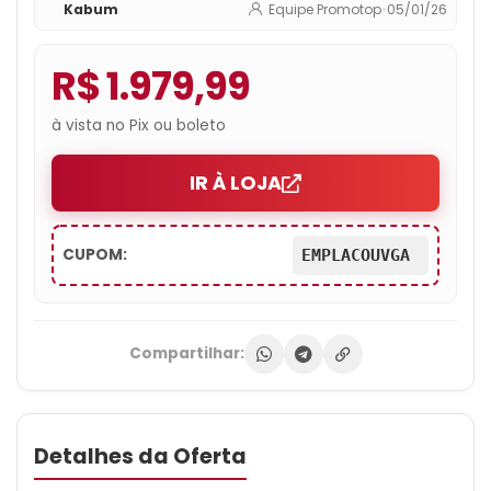
Kabum
Equipe Promotop
•
05/01/26
NE75060019P1-GB2063S
R$ 1.979,99
à vista no Pix ou boleto
IR À LOJA
CUPOM:
EMPLACOUVGA
Compartilhar:
Detalhes da Oferta