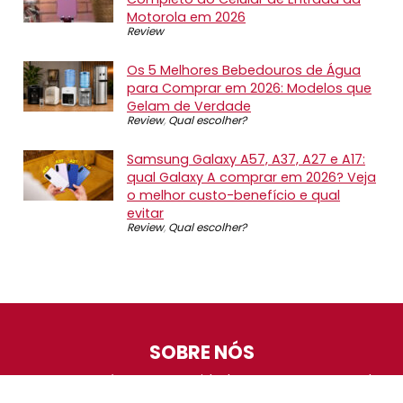
Motorola em 2026
Review
Os 5 Melhores Bebedouros de Água
para Comprar em 2026: Modelos que
Gelam de Verdade
Review
,
Qual escolher?
Samsung Galaxy A57, A37, A27 e A17:
qual Galaxy A comprar em 2026? Veja
o melhor custo-benefício e qual
evitar
Review
,
Qual escolher?
SOBRE NÓS
O Promotop é uma comunidade para quem gosta de
economizar. Diariamente compartilhando promoções,