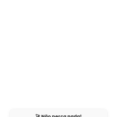
🚀 Não perca nada!