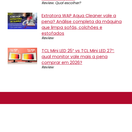
Review
,
Qual escolher?
Extratora WAP Aqua Cleaner vale a
pena? Análise completa da máquina
que limpa sofás, colchões e
estofados
Review
TCL Mini LED 25″ vs TCL Mini LED 27″:
qual monitor vale mais a pena
comprar em 2026?
Review
SOBRE NÓS
O Promotop é uma comunidade para quem gosta de
economizar. Diariamente compartilhando promoções,
descontos e bugs em nossos grupos de promoções,