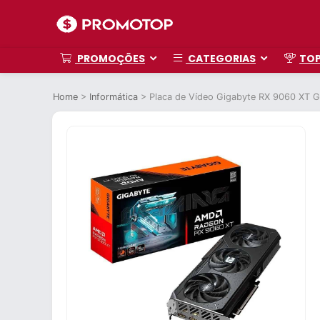
PROMOÇÕES
CATEGORIAS
TO
Home
>
Informática
>
Placa de Vídeo Gigabyte RX 9060 XT