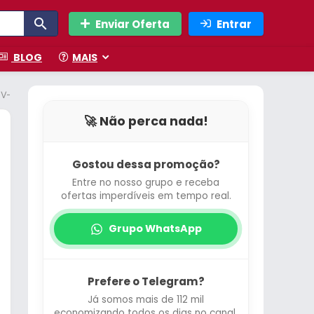
Enviar Oferta
Entrar
BLOG
MAIS
 – GV-R9060XTGAMING OC-8GD
🚀 Não perca nada!
Gostou dessa promoção?
Entre no nosso grupo e receba
ofertas imperdíveis em tempo real.
Grupo WhatsApp
Prefere o Telegram?
Já somos mais de 112 mil
economizando todos os dias no canal.