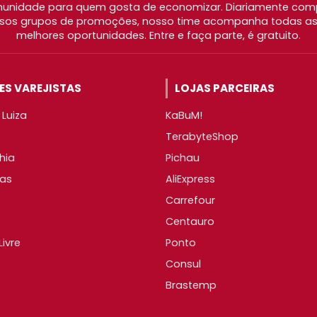
nidade para quem gosta de economizar. Diariamente com
os grupos de promoções, nosso time acompanha todas as l
melhores oportunidades. Entre e faça parte, é gratuito.
S VAREJISTAS
LOJAS PARCEIRAS
Luiza
KaBuM!
TerabyteShop
hia
Pichau
as
AliExpress
Carrefour
Centauro
ivre
Ponto
Consul
Brastemp