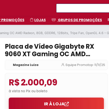
P PROMOÇÕES
LOJAS
GRUPOS DE PROMOÇÕES
 Gaming OC AMD Radeon, 8GB, GDDR6, 128bits, Tripe Fan, OpenGL 4.6
Placa de Vídeo Gigabyte RX
9060 XT Gaming OC AMD
Radeon, 8GB, GDDR6, 128bits,
Magazine Luiza
Equipe Promotop
•
11/11/25
Tripe Fan, OpenGL 4.6 – GV-
R9060XTGAMING OC-8GD
R$ 2.000,09
à vista no Pix ou boleto
IR À LOJA