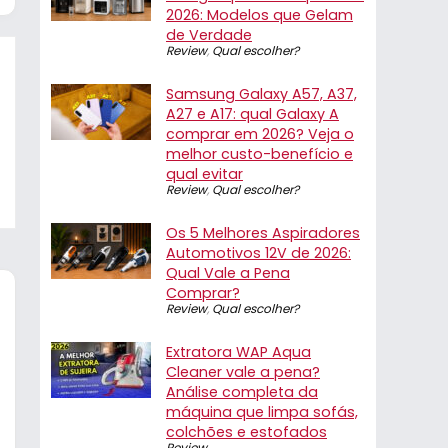
2026: Modelos que Gelam
de Verdade
Review
,
Qual escolher?
Samsung Galaxy A57, A37,
A27 e A17: qual Galaxy A
comprar em 2026? Veja o
melhor custo-benefício e
qual evitar
Review
,
Qual escolher?
Os 5 Melhores Aspiradores
Automotivos 12V de 2026:
Qual Vale a Pena
Comprar?
Review
,
Qual escolher?
Extratora WAP Aqua
Cleaner vale a pena?
Análise completa da
máquina que limpa sofás,
colchões e estofados
Review