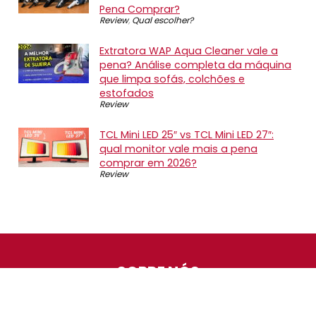
Pena Comprar?
Review
,
Qual escolher?
Extratora WAP Aqua Cleaner vale a
pena? Análise completa da máquina
que limpa sofás, colchões e
estofados
Review
TCL Mini LED 25″ vs TCL Mini LED 27″:
qual monitor vale mais a pena
comprar em 2026?
Review
SOBRE NÓS
O Promotop é uma comunidade para quem gosta de
economizar. Diariamente compartilhando promoções,