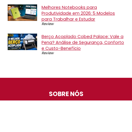
Melhores Notebooks para
Produtividade em 2026: 5 Modelos
para Trabalhar e Estudar
Review
Berço Acoplado Cobed Palace: Vale a
Pena? Análise de Segurança, Conforto
e Custo-Benefício
Review
SOBRE NÓS
O Promotop é uma comunidade para quem gosta de
economizar. Diariamente compartilhando promoções,
descontos e bugs em nossos grupos de promoções,
nosso time acompanha todas as lojas confiáveis atrás
das melhores oportunidades. Entre e faça parte, é