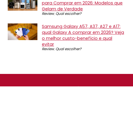
para Comprar em 2026: Modelos que
Gelam de Verdade
Review
,
Qual escolher?
Samsung Galaxy A57, A37, A27 e A17:
qual Galaxy A comprar em 2026? Veja
o melhor custo-benefício e qual
evitar
Review
,
Qual escolher?
SOBRE NÓS
O Promotop é uma comunidade para quem gosta de
economizar. Diariamente compartilhando promoções,
descontos e bugs em nossos grupos de promoções,
nosso time acompanha todas as lojas confiáveis atrás
das melhores oportunidades. Entre e faça parte, é
gratuito.