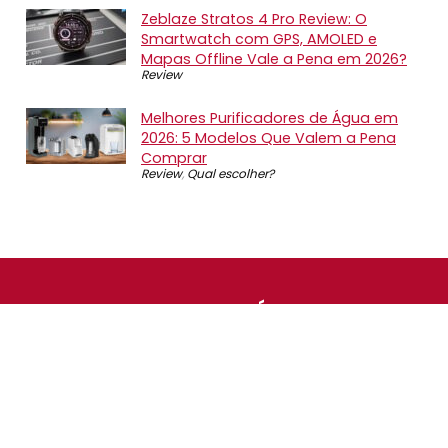
Zeblaze Stratos 4 Pro Review: O
Smartwatch com GPS, AMOLED e
Mapas Offline Vale a Pena em 2026?
Review
Melhores Purificadores de Água em
2026: 5 Modelos Que Valem a Pena
Comprar
Review
,
Qual escolher?
SOBRE NÓS
O Promotop é uma comunidade para quem gosta de
economizar. Diariamente compartilhando promoções,
descontos e bugs em nossos grupos de promoções,
nosso time acompanha todas as lojas confiáveis atrás
das melhores oportunidades. Entre e faça parte, é
gratuito.