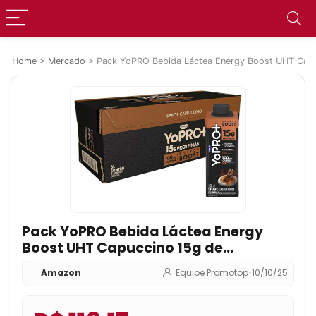
Home
>
Mercado
>
Pack YoPRO Bebida Láctea Energy Boost UHT Capu
Pack YoPRO Bebida Láctea Energy
Boost UHT Capuccino 15g de
Proteínas 250ml – 24 Unidades
Amazon
Equipe Promotop
•
10/10/25