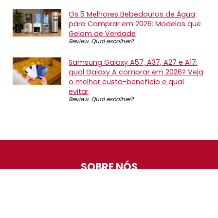
Os 5 Melhores Bebedouros de Água
para Comprar em 2026: Modelos que
Gelam de Verdade
Review
,
Qual escolher?
Samsung Galaxy A57, A37, A27 e A17:
qual Galaxy A comprar em 2026? Veja
o melhor custo-benefício e qual
evitar
Review
,
Qual escolher?
SOBRE NÓS
O Promotop é uma comunidade para quem gosta de
economizar. Diariamente compartilhando promoções,
descontos e bugs em nossos grupos de promoções,
nosso time acompanha todas as lojas confiáveis atrás