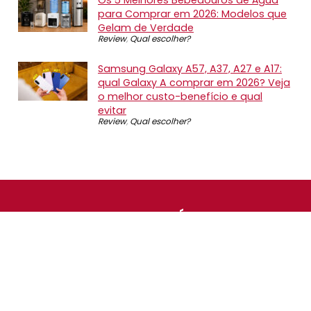
para Comprar em 2026: Modelos que
Gelam de Verdade
Review
,
Qual escolher?
Samsung Galaxy A57, A37, A27 e A17:
qual Galaxy A comprar em 2026? Veja
o melhor custo-benefício e qual
evitar
Review
,
Qual escolher?
SOBRE NÓS
O Promotop é uma comunidade para quem gosta de
economizar. Diariamente compartilhando promoções,
descontos e bugs em nossos grupos de promoções,
nosso time acompanha todas as lojas confiáveis atrás
das melhores oportunidades. Entre e faça parte, é
gratuito.