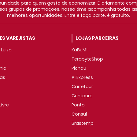
nidade para quem gosta de economizar. Diariamente com
os grupos de promoções, nosso time acompanha todas as l
melhores oportunidades. Entre e faça parte, é gratuito.
S VAREJISTAS
LOJAS PARCEIRAS
Luiza
KaBuM!
TerabyteShop
hia
Pichau
as
AliExpress
Carrefour
Centauro
ivre
Ponto
Consul
Brastemp