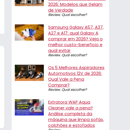
2026: Modelos que Gelam
de Verdade
Review
,
Qual escolher?
Samsung Galaxy A57, A37,
A27 e A17: qual Galaxy A
comprar em 2026? Veja o
melhor custo-benefício e
qual evitar
Review
,
Qual escolher?
Os 5 Melhores Aspiradores
Automotivos 12V de 2026:
Qual Vale a Pena
Comprar?
Review
,
Qual escolher?
Extratora WAP Aqua
Cleaner vale a pena?
Análise completa da
máquina que limpa sofás,
colchões e estofados
Review