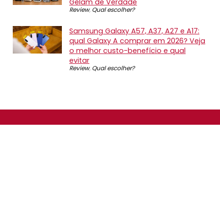
Gelam de Verdade
Review
,
Qual escolher?
Samsung Galaxy A57, A37, A27 e A17:
qual Galaxy A comprar em 2026? Veja
o melhor custo-benefício e qual
evitar
Review
,
Qual escolher?
SOBRE NÓS
O Promotop é uma comunidade para quem gosta de
economizar. Diariamente compartilhando promoções,
descontos e bugs em nossos grupos de promoções,
nosso time acompanha todas as lojas confiáveis atrás
das melhores oportunidades. Entre e faça parte, é
gratuito.