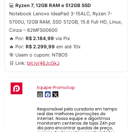
💻
Ryzen 7, 12GB RAM e 512GB SSD
Notebook Lenovo IdeaPad 3-15ALC, Ryzen 7-
5700U, 12GB RAM, SSD 512GB, 15.6 Full HD, Linux,
Cinza – 82MFS00600
🔥 Por:
R$ 2.184,99
via Pix
🔥 Por:
R$ 2.299,99
em até 10x
🎯 Usem o cupom:
NTBO5
🛒 Link:
bit.ly/46JcGkJ
Equipe Promotop
Responsável pela curadoria em tempo
real das melhores promoções da
internet. Nossa equipe e algoritmos
monitoram centenas de lojas 24h por
dia para encontrar quedas de preço,