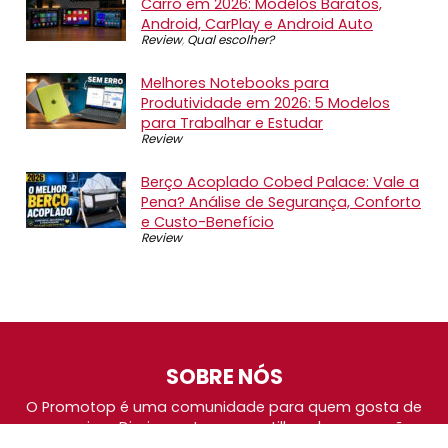
Carro em 2026: Modelos Baratos,
Android, CarPlay e Android Auto
Review
,
Qual escolher?
Melhores Notebooks para
Produtividade em 2026: 5 Modelos
para Trabalhar e Estudar
Review
Berço Acoplado Cobed Palace: Vale a
Pena? Análise de Segurança, Conforto
e Custo-Benefício
Review
SOBRE NÓS
O Promotop é uma comunidade para quem gosta de
economizar. Diariamente compartilhando promoções,
descontos e bugs em nossos grupos de promoções,