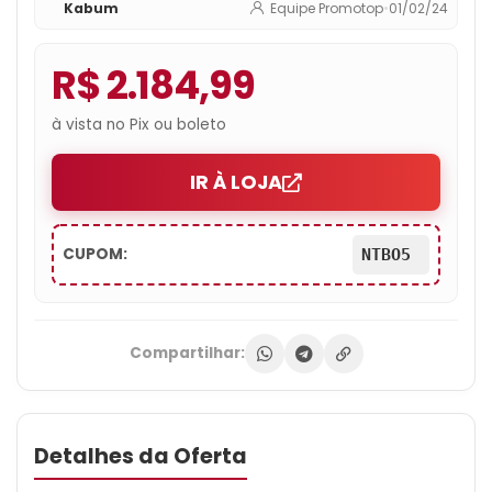
Kabum
Equipe Promotop
•
01/02/24
82MFS00600
R$ 2.184,99
à vista no Pix ou boleto
IR À LOJA
CUPOM:
NTBO5
Compartilhar:
Detalhes da Oferta