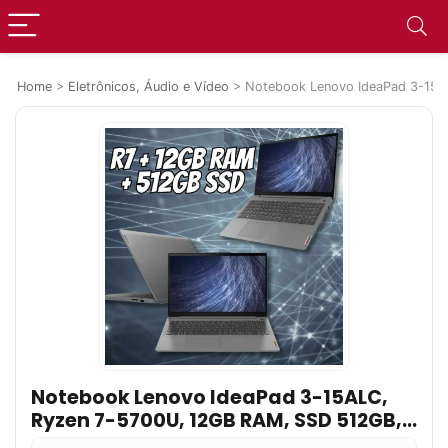
Home
>
Eletrônicos, Áudio e Vídeo
>
Notebook Lenovo IdeaPad 3-15AL
Notebook Lenovo IdeaPad 3-15ALC,
Ryzen 7-5700U, 12GB RAM, SSD 512GB,
15.6 Full HD, Linux, Cinza –