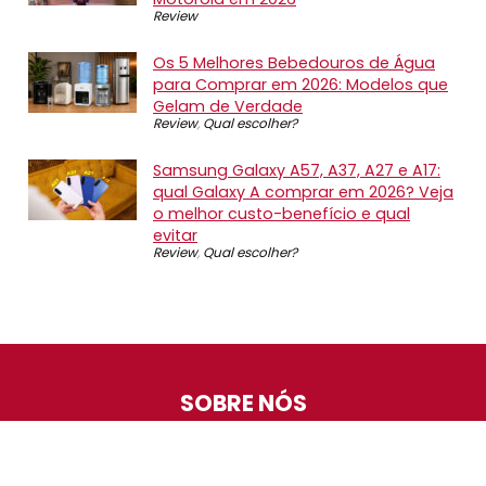
Review
Os 5 Melhores Bebedouros de Água
para Comprar em 2026: Modelos que
Gelam de Verdade
Review
,
Qual escolher?
Samsung Galaxy A57, A37, A27 e A17:
qual Galaxy A comprar em 2026? Veja
o melhor custo-benefício e qual
evitar
Review
,
Qual escolher?
SOBRE NÓS
O Promotop é uma comunidade para quem gosta de
economizar. Diariamente compartilhando promoções,
descontos e bugs em nossos grupos de promoções,