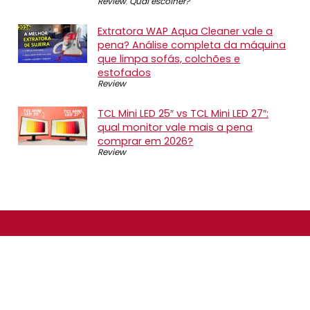
Review
,
Qual escolher?
Extratora WAP Aqua Cleaner vale a
pena? Análise completa da máquina
que limpa sofás, colchões e
estofados
Review
TCL Mini LED 25″ vs TCL Mini LED 27″:
qual monitor vale mais a pena
comprar em 2026?
Review
SOBRE NÓS
O Promotop é uma comunidade para quem gosta de
economizar. Diariamente compartilhando promoções,
descontos e bugs em nossos grupos de promoções,