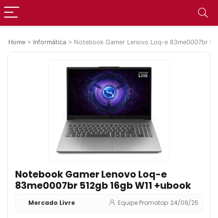
Home
>
Informática
>
Notebook Gamer Lenovo Loq-e 83me0007br 51
Notebook Gamer Lenovo Loq-e
83me0007br 512gb 16gb W11 +ubook
Mercado Livre
Equipe Promotop
•
24/09/25