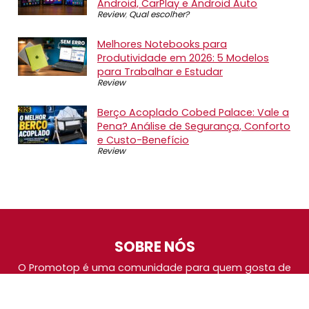
Android, CarPlay e Android Auto
Review
,
Qual escolher?
Melhores Notebooks para
Produtividade em 2026: 5 Modelos
para Trabalhar e Estudar
Review
Berço Acoplado Cobed Palace: Vale a
Pena? Análise de Segurança, Conforto
e Custo-Benefício
Review
SOBRE NÓS
O Promotop é uma comunidade para quem gosta de
economizar. Diariamente compartilhando promoções,
descontos e bugs em nossos grupos de promoções,
nosso time acompanha todas as lojas confiáveis atrás