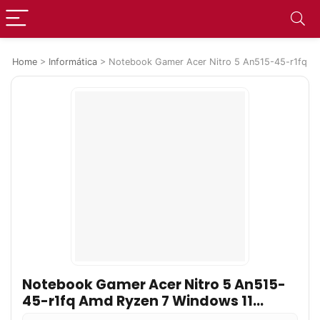
Home
>
Informática
>
Notebook Gamer Acer Nitro 5 An515-45-r1fq A
Notebook Gamer Acer Nitro 5 An515-
45-r1fq Amd Ryzen 7 Windows 11
Home 8gb 512gb Ssd Gtx 1650 15.6