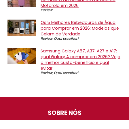
Motorola em 2026
Review
Os 5 Melhores Bebedouros de Água
para Comprar em 2026: Modelos que
Gelam de Verdade
Review
,
Qual escolher?
Samsung Galaxy A57, A37, A27 e A17:
qual Galaxy A comprar em 2026? Veja
o melhor custo-benefício e qual
evitar
Review
,
Qual escolher?
SOBRE NÓS
O Promotop é uma comunidade para quem gosta de
economizar. Diariamente compartilhando promoções,