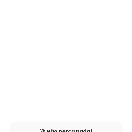
🚀 Não perca nada!