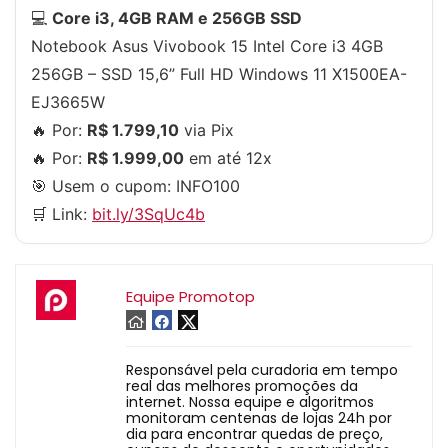
💻
Core i3, 4GB RAM e 256GB SSD
Notebook Asus Vivobook 15 Intel Core i3 4GB
256GB – SSD 15,6” Full HD Windows 11 X1500EA-
EJ3665W
🔥 Por:
R$ 1.799,10
via Pix
🔥 Por:
R$ 1.999,00
em até 12x
🎯 Usem o cupom:
INFO100
🛒 Link:
bit.ly/3SqUc4b
Equipe Promotop
Responsável pela curadoria em tempo
real das melhores promoções da
internet. Nossa equipe e algoritmos
monitoram centenas de lojas 24h por
dia para encontrar quedas de preço,