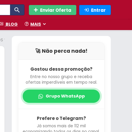
Enviar Oferta
Entrar
BLOG
MAIS
 15,6” Full HD
🚀 Não perca nada!
Gostou dessa promoção?
Entre no nosso grupo e receba
ofertas imperdíveis em tempo real.
Grupo WhatsApp
Prefere o Telegram?
Já somos mais de 112 mil
economizando todos os dias no canal.