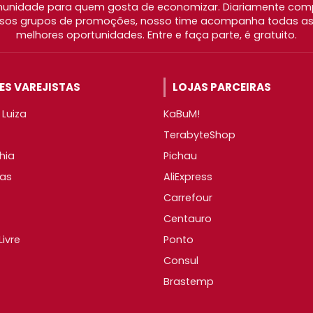
nidade para quem gosta de economizar. Diariamente com
os grupos de promoções, nosso time acompanha todas as l
melhores oportunidades. Entre e faça parte, é gratuito.
S VAREJISTAS
LOJAS PARCEIRAS
Luiza
KaBuM!
TerabyteShop
hia
Pichau
as
AliExpress
Carrefour
Centauro
ivre
Ponto
Consul
Brastemp