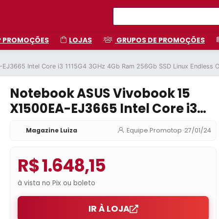
P PROMOÇÕES
LOJAS
GRUPOS DE PROMOÇÕES
J3665 Intel Core i3 1115G4 3GHz 4Gb Ram 256Gb SSD Linux Endless OS
Notebook ASUS Vivobook 15
X1500EA-EJ3665 Intel Core i3
1115G4 3GHz 4Gb Ram 256Gb
Magazine Luiza
Equipe Promotop
•
27/01/24
SSD Linux Endless OS 15,6” Full
HD
R$ 1.648,15
à vista no Pix ou boleto
IR À LOJA