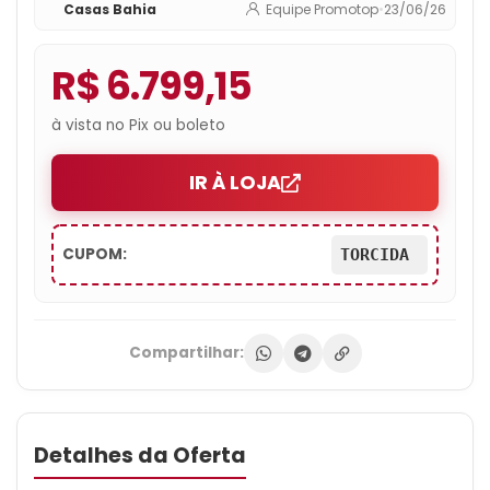
Casas Bahia
Equipe Promotop
•
23/06/26
LED FHD 165Hz RV257
R$ 6.799,15
à vista no Pix ou boleto
IR À LOJA
CUPOM:
TORCIDA
Compartilhar:
Detalhes da Oferta