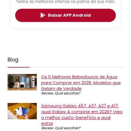
Tenha as melhores ofertas na palma da sua mão.
Baixar APP Android
Blog
Os 5 Melhores Bebedouros de Água
para Comprar em 2026: Modelos que
Gelam de Verdade
Review
,
Qual escolher?
Samsung Galaxy A57, A37, A27 e A17:
qual Galaxy A comprar em 2026? Veja
o melhor custo-benefício e qual
evitar
Review
,
Qual escolher?