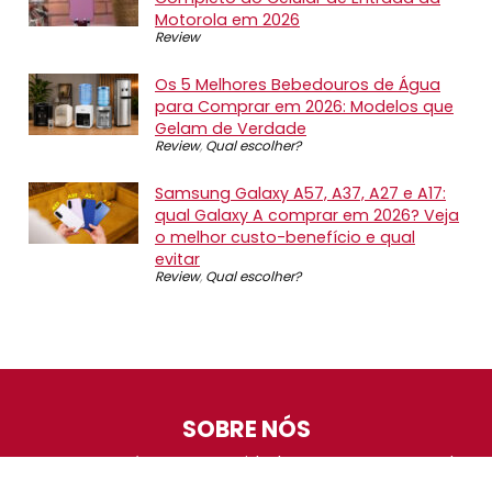
Motorola em 2026
Review
Os 5 Melhores Bebedouros de Água
para Comprar em 2026: Modelos que
Gelam de Verdade
Review
,
Qual escolher?
Samsung Galaxy A57, A37, A27 e A17:
qual Galaxy A comprar em 2026? Veja
o melhor custo-benefício e qual
evitar
Review
,
Qual escolher?
SOBRE NÓS
O Promotop é uma comunidade para quem gosta de
economizar. Diariamente compartilhando promoções,