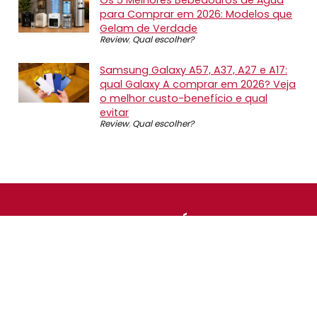
para Comprar em 2026: Modelos que
Gelam de Verdade
Review
,
Qual escolher?
Samsung Galaxy A57, A37, A27 e A17:
qual Galaxy A comprar em 2026? Veja
o melhor custo-benefício e qual
evitar
Review
,
Qual escolher?
SOBRE NÓS
O Promotop é uma comunidade para quem gosta de
economizar. Diariamente compartilhando promoções,
descontos e bugs em nossos grupos de promoções,
nosso time acompanha todas as lojas confiáveis atrás
das melhores oportunidades. Entre e faça parte, é
gratuito.