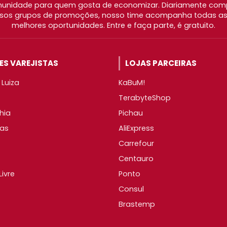
nidade para quem gosta de economizar. Diariamente com
os grupos de promoções, nosso time acompanha todas as l
melhores oportunidades. Entre e faça parte, é gratuito.
S VAREJISTAS
LOJAS PARCEIRAS
Luiza
KaBuM!
TerabyteShop
hia
Pichau
as
AliExpress
Carrefour
Centauro
ivre
Ponto
Consul
Brastemp