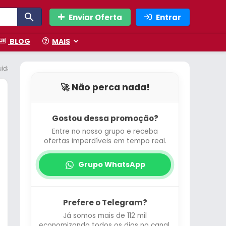
Enviar Oferta
Entrar
BLOG
MAIS
idado suave, ação antibacteriana, fórmula 5 em 1: anti-manchas, anti-od
🚀 Não perca nada!
Gostou dessa promoção?
Entre no nosso grupo e receba
ofertas imperdíveis em tempo real.
Grupo WhatsApp
Prefere o Telegram?
Já somos mais de 112 mil
economizando todos os dias no canal.