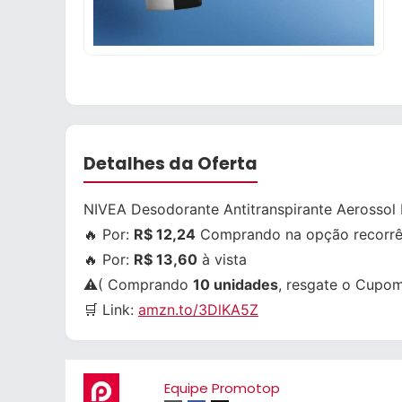
Detalhes da Oferta
NIVEA Desodorante Antitranspirante Aerossol I
🔥 Por:
R$ 12,24
Comprando na opção recorrê
🔥 Por:
R$ 13,60
à vista
⚠️( Comprando
10 unidades
, resgate o Cupom
🛒 Link:
amzn.to/3DlKA5Z
Equipe Promotop