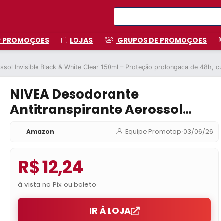
P PROMOÇÕES
LOJAS
GRUPOS DE PROMOÇÕES
sol Invisible Black & White Clear 150ml – Proteção prolongada de 48h, cu
NIVEA Desodorante
Antitranspirante Aerossol
Invisible Black & White Clear
Amazon
Equipe Promotop
•
03/06/26
150ml – Proteção prolongada
de 48h, cuidado suave, ação
R$ 12,24
antibacteriana, fórmula 5 em 1:
anti-manchas, anti-odor
à vista no Pix ou boleto
IR À LOJA