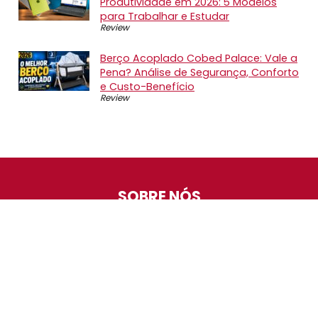
Produtividade em 2026: 5 Modelos
para Trabalhar e Estudar
Review
Berço Acoplado Cobed Palace: Vale a
Pena? Análise de Segurança, Conforto
e Custo-Benefício
Review
SOBRE NÓS
O Promotop é uma comunidade para quem gosta de
economizar. Diariamente compartilhando promoções,
descontos e bugs em nossos grupos de promoções,
nosso time acompanha todas as lojas confiáveis atrás
das melhores oportunidades. Entre e faça parte, é
gratuito.