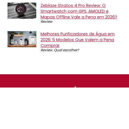
Zeblaze Stratos 4 Pro Review: O
Smartwatch com GPS, AMOLED e
Mapas Offline Vale a Pena em 2026?
Review
Melhores Purificadores de Água em
2026: 5 Modelos Que Valem a Pena
Comprar
Review
,
Qual escolher?
SOBRE NÓS
O Promotop é uma comunidade para quem gosta de
economizar. Diariamente compartilhando promoções,
descontos e bugs em nossos grupos de promoções,
nosso time acompanha todas as lojas confiáveis atrás
das melhores oportunidades. Entre e faça parte, é
gratuito.