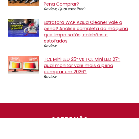
Pena Comprar?
Review
,
Qual escolher?
Extratora WAP Aqua Cleaner vale a
pena? Análise completa da máquina
que limpa sofás, colchões e
estofados
Review
TCL Mini LED 25″ vs TCL Mini LED 27″:
qual monitor vale mais a pena
comprar em 2026?
Review
SOBRE NÓS
O Promotop é uma comunidade para quem gosta de
economizar. Diariamente compartilhando promoções,