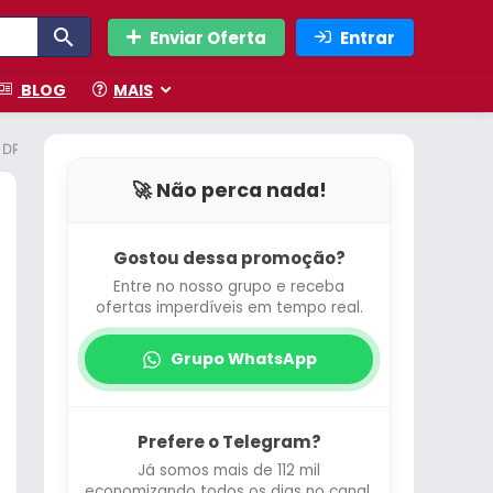
Enviar Oferta
Entrar
BLOG
MAIS
 DPI, Sensor Óptico PAW3395 PRO, 6 Botões – Branco
🚀 Não perca nada!
Gostou dessa promoção?
Entre no nosso grupo e receba
ofertas imperdíveis em tempo real.
Grupo WhatsApp
Prefere o Telegram?
Já somos mais de 112 mil
economizando todos os dias no canal.