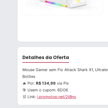
Detalhes da Oferta
Mouse Gamer sem Fio Attack Shark X1, Ultral
Botões
🔥 Por:
R$ 134,99
via Pix
🎯 Usem o cupom:
6DO6
🛒 Link:
i.promotop.net/2tBnv