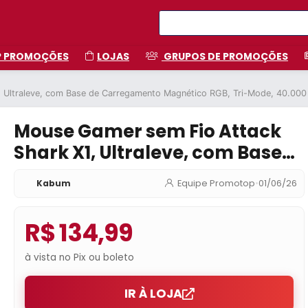
P PROMOÇÕES
LOJAS
GRUPOS DE PROMOÇÕES
 Ultraleve, com Base de Carregamento Magnético RGB, Tri-Mode, 40.000
Mouse Gamer sem Fio Attack
Shark X1, Ultraleve, com Base
de Carregamento Magnético
Kabum
Equipe Promotop
•
01/06/26
RGB, Tri-Mode, 40.000 DPI,
Sensor Óptico PAW3395 PRO, 6
R$ 134,99
Botões – Branco
à vista no Pix ou boleto
IR À LOJA