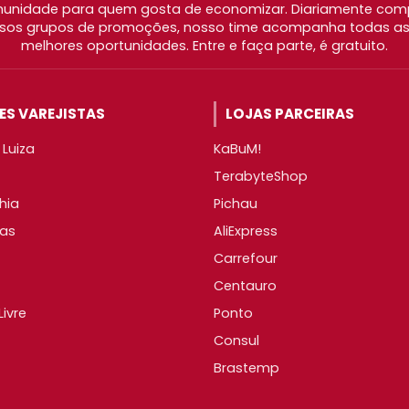
nidade para quem gosta de economizar. Diariamente com
os grupos de promoções, nosso time acompanha todas as l
melhores oportunidades. Entre e faça parte, é gratuito.
S VAREJISTAS
LOJAS PARCEIRAS
Luiza
KaBuM!
TerabyteShop
hia
Pichau
as
AliExpress
Carrefour
Centauro
ivre
Ponto
Consul
Brastemp