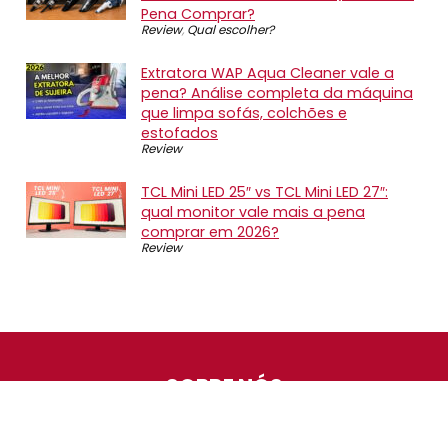
Pena Comprar?
Review
,
Qual escolher?
Extratora WAP Aqua Cleaner vale a
pena? Análise completa da máquina
que limpa sofás, colchões e
estofados
Review
TCL Mini LED 25″ vs TCL Mini LED 27″:
qual monitor vale mais a pena
comprar em 2026?
Review
SOBRE NÓS
O Promotop é uma comunidade para quem gosta de
economizar. Diariamente compartilhando promoções,