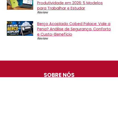
Produtividade em 2026: 5 Modelos
para Trabalhar e Estudar
Review
Berço Acoplado Cobed Palace: Vale a
Pena? Análise de Segurança, Conforto
e Custo-Benefício
Review
SOBRE NÓS
O Promotop é uma comunidade para quem gosta de
economizar. Diariamente compartilhando promoções,
descontos e bugs em nossos grupos de promoções,
nosso time acompanha todas as lojas confiáveis atrás
das melhores oportunidades. Entre e faça parte, é
gratuito.