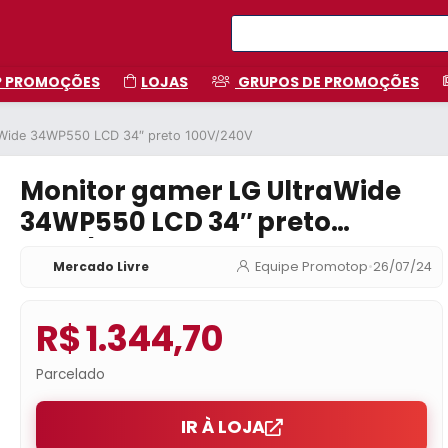
P PROMOÇÕES
LOJAS
GRUPOS DE PROMOÇÕES
aWide 34WP550 LCD 34″ preto 100V/240V
Monitor gamer LG UltraWide
34WP550 LCD 34″ preto
100V/240V
Mercado Livre
Equipe Promotop
•
26/07/24
R$ 1.344,70
Parcelado
IR À LOJA