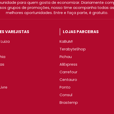
nidade para quem gosta de economizar. Diariamente com
os grupos de promoções, nosso time acompanha todas as l
melhores oportunidades. Entre e faça parte, é gratuito.
S VAREJISTAS
LOJAS PARCEIRAS
Luiza
KaBuM!
TerabyteShop
hia
Pichau
as
AliExpress
Carrefour
Centauro
ivre
Ponto
Consul
Brastemp