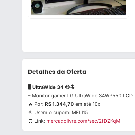
Detalhes da Oferta
🖥 UltraWide 34 😍🔝
– Monitor gamer LG UltraWide 34WP550 LCD 
🔥 Por:
R$ 1.344,70
em até 10x
🎯 Usem o cupom:
MELI15
🛒 Link:
mercadolivre.com/sec/2fDZKqM