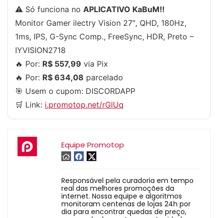
⚠️ Só funciona no
APLICATIVO KaBuM‼️
Monitor Gamer ilectry Vision 27″, QHD, 180Hz,
1ms, IPS, G-Sync Comp., FreeSync, HDR, Preto –
IYVISION2718
🔥 Por:
R$ 557,99
via Pix
🔥 Por:
R$ 634,08
parcelado
🎯 Usem o cupom:
DISCORDAPP
🛒 Link:
i.promotop.net/rGlUq
Equipe Promotop
Responsável pela curadoria em tempo
real das melhores promoções da
internet. Nossa equipe e algoritmos
monitoram centenas de lojas 24h por
dia para encontrar quedas de preço,