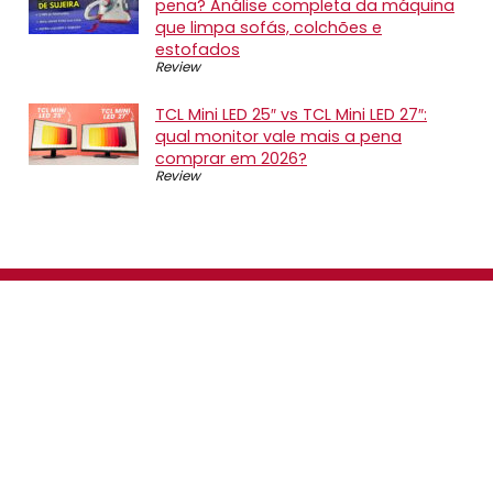
pena? Análise completa da máquina
que limpa sofás, colchões e
estofados
Review
TCL Mini LED 25″ vs TCL Mini LED 27″:
qual monitor vale mais a pena
comprar em 2026?
Review
SOBRE NÓS
O Promotop é uma comunidade para quem gosta de
economizar. Diariamente compartilhando promoções,
descontos e bugs em nossos grupos de promoções,
nosso time acompanha todas as lojas confiáveis atrás
das melhores oportunidades. Entre e faça parte, é
gratuito.