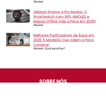
Review
Zeblaze Stratos 4 Pro Review: O
Smartwatch com GPS, AMOLED e
Mapas Offline Vale a Pena em 2026?
Review
Melhores Purificadores de Água em
2026: 5 Modelos Que Valem a Pena
Comprar
Review
,
Qual escolher?
SOBRE NÓS
O Promotop é uma comunidade para quem gosta de
economizar. Diariamente compartilhando promoções,
descontos e bugs em nossos grupos de promoções,
nosso time acompanha todas as lojas confiáveis atrás