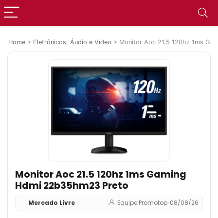
Home
>
Eletrônicos, Áudio e Vídeo
>
Monitor Aoc 21.5 120hz 1ms Ga
Monitor Aoc 21.5 120hz 1ms Gaming
Hdmi 22b35hm23 Preto
Mercado Livre
Equipe Promotop
•
08/08/26