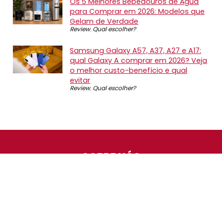
Os 5 Melhores Bebedouros de Água
para Comprar em 2026: Modelos que
Gelam de Verdade
Review
,
Qual escolher?
Samsung Galaxy A57, A37, A27 e A17:
qual Galaxy A comprar em 2026? Veja
o melhor custo-benefício e qual
evitar
Review
,
Qual escolher?
SOBRE NÓS
O Promotop é uma comunidade para quem gosta de
economizar. Diariamente compartilhando promoções,
descontos e bugs em nossos grupos de promoções,
nosso time acompanha todas as lojas confiáveis atrás
das melhores oportunidades. Entre e faça parte, é
gratuito.