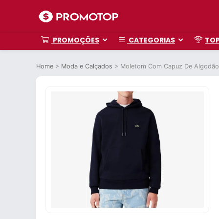
PROMOÇÕES
CATEGORIAS
TO
Home
>
Moda e Calçados
>
Moletom Com Capuz De Algodão 