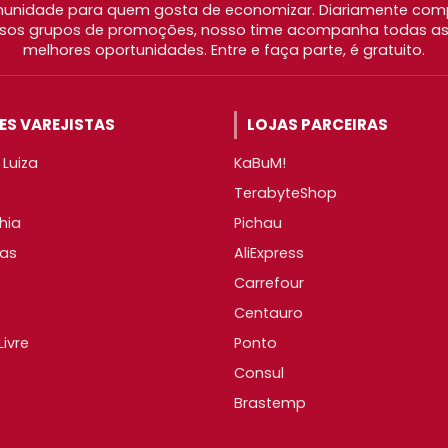
nidade para quem gosta de economizar. Diariamente com
os grupos de promoções, nosso time acompanha todas as l
melhores oportunidades. Entre e faça parte, é gratuito.
S VAREJISTAS
LOJAS PARCEIRAS
Luiza
KaBuM!
TerabyteShop
hia
Pichau
as
AliExpress
Carrefour
Centauro
ivre
Ponto
Consul
Brastemp