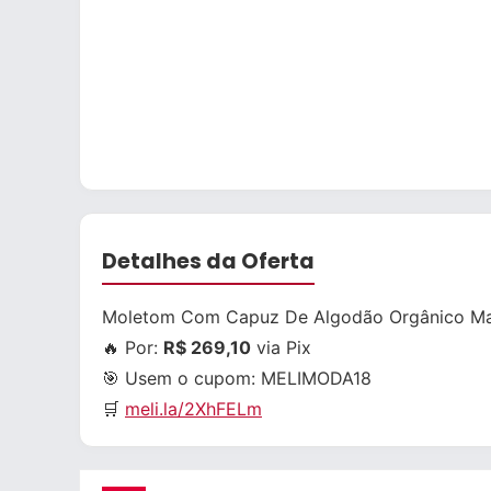
Detalhes da Oferta
Moletom Com Capuz De Algodão Orgânico Ma
🔥 Por:
R$ 269,10
via Pix
🎯 Usem o cupom:
MELIMODA18
🛒
meli.la/2XhFELm