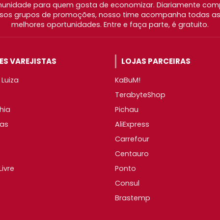
nidade para quem gosta de economizar. Diariamente com
os grupos de promoções, nosso time acompanha todas as l
melhores oportunidades. Entre e faça parte, é gratuito.
S VAREJISTAS
LOJAS PARCEIRAS
Luiza
KaBuM!
TerabyteShop
hia
Pichau
as
AliExpress
Carrefour
Centauro
ivre
Ponto
Consul
Brastemp