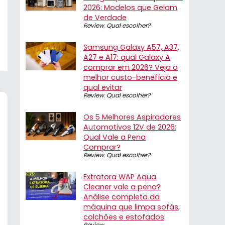
2026: Modelos que Gelam
de Verdade
Review
,
Qual escolher?
Samsung Galaxy A57, A37,
A27 e A17: qual Galaxy A
comprar em 2026? Veja o
melhor custo-benefício e
qual evitar
Review
,
Qual escolher?
Os 5 Melhores Aspiradores
Automotivos 12V de 2026:
Qual Vale a Pena
Comprar?
Review
,
Qual escolher?
Extratora WAP Aqua
Cleaner vale a pena?
Análise completa da
máquina que limpa sofás,
colchões e estofados
Review