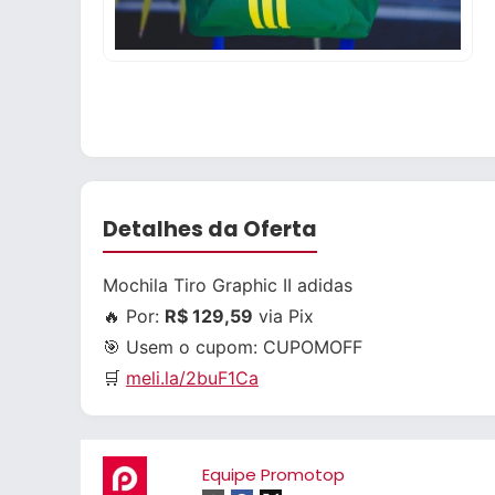
Detalhes da Oferta
Mochila Tiro Graphic II adidas
🔥 Por:
R$ 129,59
via Pix
🎯 Usem o cupom:
CUPOMOFF
🛒
meli.la/2buF1Ca
Equipe Promotop