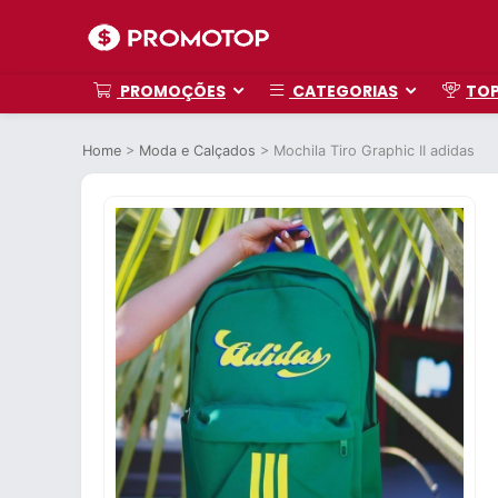
PROMOÇÕES
CATEGORIAS
TO
Home
>
Moda e Calçados
>
Mochila Tiro Graphic II adidas