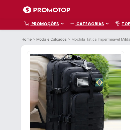
PROMOÇÕES
CATEGORIAS
TO
Home
>
Moda e Calçados
>
Mochila Tática Impermeável Milit