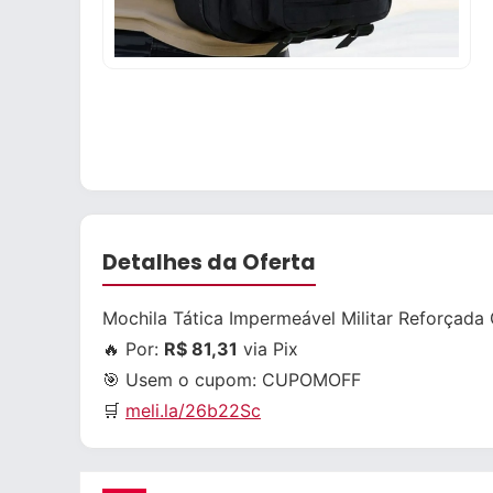
Detalhes da Oferta
Mochila Tática Impermeável Militar Reforçada 
🔥 Por:
R$ 81,31
via Pix
🎯 Usem o cupom:
CUPOMOFF
🛒
meli.la/26b22Sc