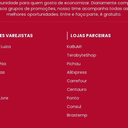
nidade para quem gosta de economizar. Diariamente com
os grupos de promoções, nosso time acompanha todas as l
melhores oportunidades. Entre e faça parte, é gratuito.
S VAREJISTAS
LOJAS PARCEIRAS
Luiza
KaBuM!
TerabyteShop
hia
Pichau
as
AliExpress
Carrefour
Centauro
ivre
Ponto
Consul
Brastemp