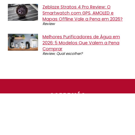
Zeblaze Stratos 4 Pro Review: O
Smartwatch com GPS, AMOLED e
Mapas Offline Vale a Pena em 2026?
Review
Melhores Purificadores de Água em
2026: 5 Modelos Que Valem a Pena
Comprar
Review
,
Qual escolher?
SOBRE NÓS
O Promotop é uma comunidade para quem gosta de
economizar. Diariamente compartilhando promoções,
descontos e bugs em nossos grupos de promoções,
nosso time acompanha todas as lojas confiáveis atrás
das melhores oportunidades. Entre e faça parte, é
gratuito.