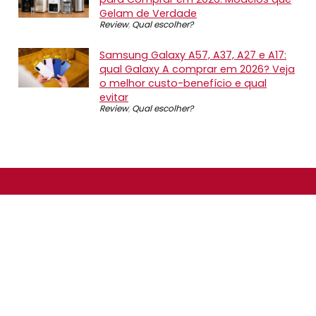
Gelam de Verdade
Review
,
Qual escolher?
Samsung Galaxy A57, A37, A27 e A17:
qual Galaxy A comprar em 2026? Veja
o melhor custo-benefício e qual
evitar
Review
,
Qual escolher?
SOBRE NÓS
O Promotop é uma comunidade para quem gosta de
economizar. Diariamente compartilhando promoções,
descontos e bugs em nossos grupos de promoções,
nosso time acompanha todas as lojas confiáveis atrás
das melhores oportunidades. Entre e faça parte, é
gratuito.