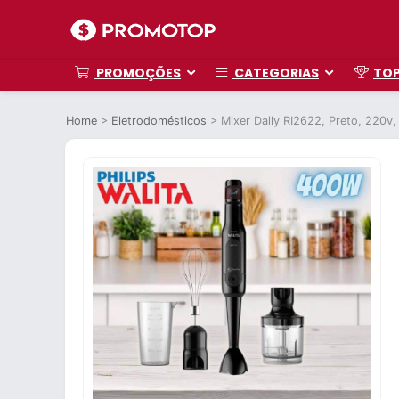
PROMOÇÕES
CATEGORIAS
TO
Home
>
Eletrodomésticos
>
Mixer Daily RI2622, Preto, 220v, 