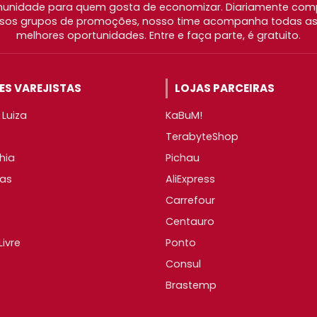
nidade para quem gosta de economizar. Diariamente com
os grupos de promoções, nosso time acompanha todas as l
melhores oportunidades. Entre e faça parte, é gratuito.
S VAREJISTAS
LOJAS PARCEIRAS
Luiza
KaBuM!
TerabyteShop
hia
Pichau
as
AliExpress
Carrefour
Centauro
ivre
Ponto
Consul
Brastemp