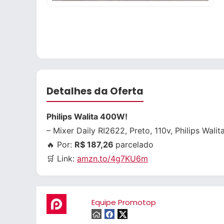
Detalhes da Oferta
Philips Walita 400W!
– Mixer Daily RI2622, Preto, 110v, Philips Walit
🔥 Por:
R$ 187,26
parcelado
🛒 Link:
amzn.to/4g7KU6m
Equipe Promotop