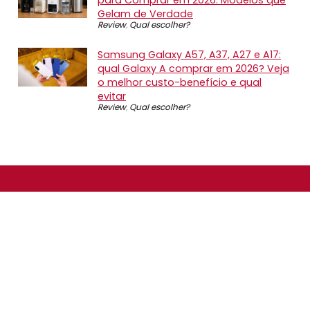
Gelam de Verdade
Review
,
Qual escolher?
Samsung Galaxy A57, A37, A27 e A17:
qual Galaxy A comprar em 2026? Veja
o melhor custo-benefício e qual
evitar
Review
,
Qual escolher?
SOBRE NÓS
O Promotop é uma comunidade para quem gosta de
economizar. Diariamente compartilhando promoções,
descontos e bugs em nossos grupos de promoções,
nosso time acompanha todas as lojas confiáveis atrás
das melhores oportunidades. Entre e faça parte, é
gratuito.