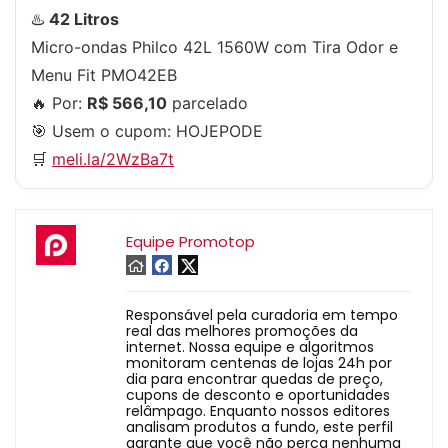
♨️
42 Litros
Micro-ondas Philco 42L 1560W com Tira Odor e
Menu Fit PMO42EB
🔥 Por:
R$ 566,10
parcelado
🎯 Usem o cupom:
HOJEPODE
🛒
meli.la/2WzBa7t
Equipe Promotop
Responsável pela curadoria em tempo
real das melhores promoções da
internet. Nossa equipe e algoritmos
monitoram centenas de lojas 24h por
dia para encontrar quedas de preço,
cupons de desconto e oportunidades
relâmpago. Enquanto nossos editores
analisam produtos a fundo, este perfil
garante que você não perca nenhuma