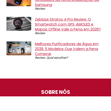
Samsung
Review
Zeblaze Stratos 4 Pro Review: O
Smartwatch com GPS, AMOLED e
Mapas Offline Vale a Pena em 2026?
Review
Melhores Purificadores de Água em
2026: 5 Modelos Que Valem a Pena
Comprar
Review
,
Qual escolher?
SOBRE NÓS
O Promotop é uma comunidade para quem gosta de
economizar. Diariamente compartilhando promoções,
descontos e bugs em nossos grupos de promoções,