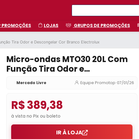
P PROMOÇÕES
LOJAS
GRUPOS DE PROMOÇÕES
ção Tira Odor e Descongelar Cor Branco Electrolux
Micro-ondas MTO30 20L Com
Função Tira Odor e
Descongelar Cor Branco
Mercado Livre
Equipe Promotop
•
07/01/26
Electrolux
R$ 389,38
à vista no Pix ou boleto
IR À LOJA