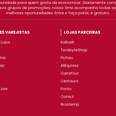
nidade para quem gosta de economizar. Diariamente com
os grupos de promoções, nosso time acompanha todas as l
melhores oportunidades. Entre e faça parte, é gratuito.
S VAREJISTAS
LOJAS PARCEIRAS
Luiza
KaBuM!
TerabyteShop
hia
Pichau
as
AliExpress
Carrefour
Centauro
ivre
Ponto
Consul
Brastemp