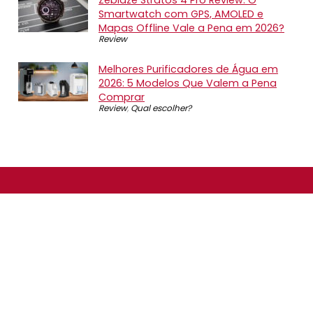
Smartwatch com GPS, AMOLED e
Mapas Offline Vale a Pena em 2026?
Review
Melhores Purificadores de Água em
2026: 5 Modelos Que Valem a Pena
Comprar
Review
,
Qual escolher?
SOBRE NÓS
O Promotop é uma comunidade para quem gosta de
economizar. Diariamente compartilhando promoções,
descontos e bugs em nossos grupos de promoções,
nosso time acompanha todas as lojas confiáveis atrás
das melhores oportunidades. Entre e faça parte, é
gratuito.