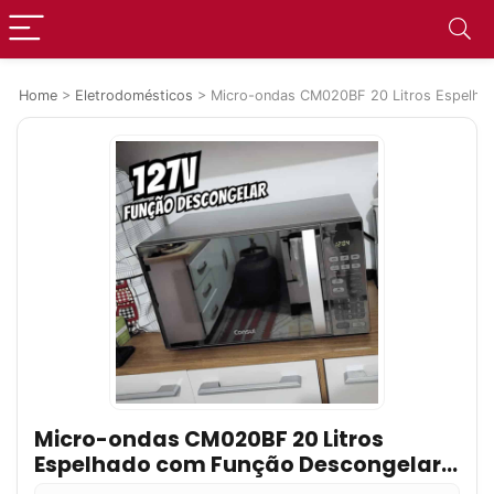
Home
>
Eletrodomésticos
>
Micro-ondas CM020BF 20 Litros Espelhad
Micro-ondas CM020BF 20 Litros
Espelhado com Função Descongelar
Cor Cinza e Inox Consul