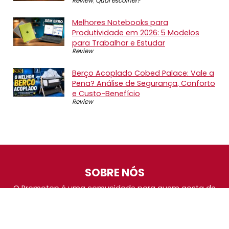
Review
,
Qual escolher?
Melhores Notebooks para
Produtividade em 2026: 5 Modelos
para Trabalhar e Estudar
Review
Berço Acoplado Cobed Palace: Vale a
Pena? Análise de Segurança, Conforto
e Custo-Benefício
Review
SOBRE NÓS
O Promotop é uma comunidade para quem gosta de
economizar. Diariamente compartilhando promoções,
descontos e bugs em nossos grupos de promoções,
nosso time acompanha todas as lojas confiáveis atrás
das melhores oportunidades. Entre e faça parte, é