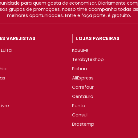
nidade para quem gosta de economizar. Diariamente com
os grupos de promoções, nosso time acompanha todas as l
melhores oportunidades. Entre e faça parte, é gratuito.
S VAREJISTAS
LOJAS PARCEIRAS
Luiza
KaBuM!
TerabyteShop
hia
Pichau
as
AliExpress
Carrefour
Centauro
ivre
Ponto
Consul
Brastemp