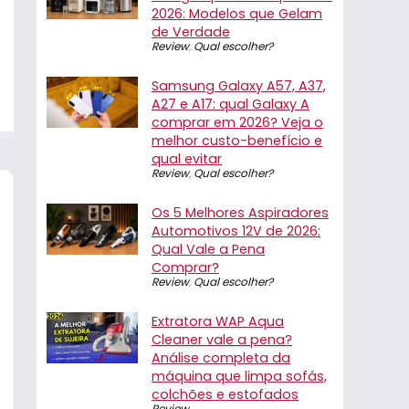
2026: Modelos que Gelam
de Verdade
Review
,
Qual escolher?
Samsung Galaxy A57, A37,
A27 e A17: qual Galaxy A
comprar em 2026? Veja o
melhor custo-benefício e
qual evitar
Review
,
Qual escolher?
Os 5 Melhores Aspiradores
Automotivos 12V de 2026:
Qual Vale a Pena
Comprar?
Review
,
Qual escolher?
Extratora WAP Aqua
Cleaner vale a pena?
Análise completa da
máquina que limpa sofás,
colchões e estofados
Review